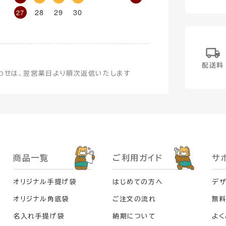
28
29
30
27
配送料
わせは、翌営業日より順次返信いたします
商品一覧
ご利用ガイド
サ
オリジナル手提げ袋
はじめての方へ
デザ
オリジナル角底袋
ご注文の流れ
無
名入れ手提げ袋
納期について
よく