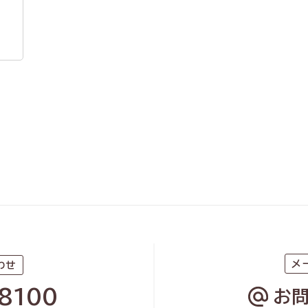
メ
わせ
8100
お