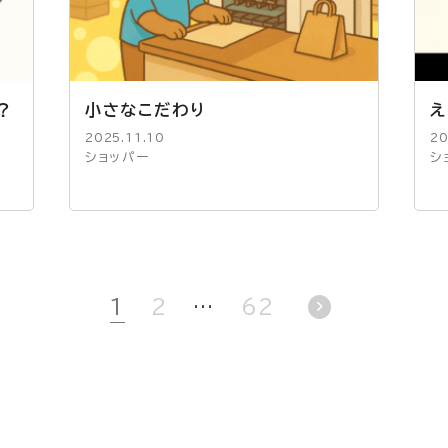
？
小さなこだわり
え
2025.11.10
20
ショッパー
シ
1
2
62
…
chevron_right