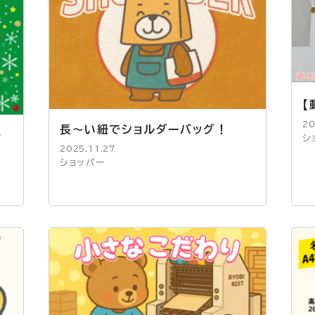
【
20
長～い紐でショルダーバッグ！
ト
シ
2025.11.27
ショッパー