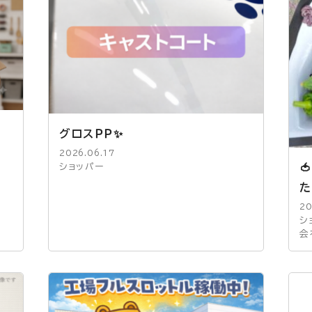
グロスＰＰ✨
2026.06.17

ショッパー
た
20
シ
会