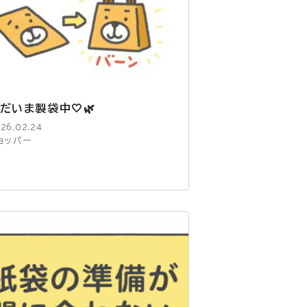
だいま製袋中🤍🌿
26.02.24
ョッパー