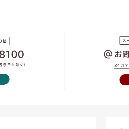
メ
わせ
8100
お
・祝祭日を除く）
24時