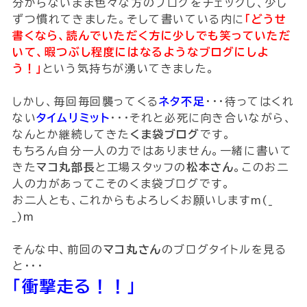
分からないまま色々な方のブログをチェックし、少し
ずつ慣れてきました。そして書いている内に
｢どうせ
書くなら、読んでいただく方に少しでも笑っていただ
いて、暇つぶし程度にはなるようなブログにしよ
う！｣
という気持ちが湧いてきました。
しかし、毎回毎回襲ってくる
ネタ不足
・・・待ってはくれ
ない
タイムリミット
・・・それと必死に向き合いながら、
なんとか継続してきた
くま袋ブログ
です。
もちろん自分一人の力ではありません。一緒に書いて
きた
マコ丸部長
と工場スタッフの
松本さん
。このお二
人の力があってこそのくま袋ブログです。
お二人とも、これからもよろしくお願いしますm(_
_)m
そんな中、前回の
マコ丸さん
のブログタイトルを見る
と・・・
「衝撃走る！！」