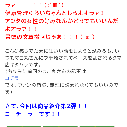
ラァーーー！！(;`皿´)
健康管理ぐらいちゃんとしろよオラァ！
アンタの女性の好みなんかどうでもいいんだ
よオラァ！！
冒頭の文章撤回じゃあ！！！(｀ε´)
こんな感じでたまにはいい話をしようと試みるも、い
つも
マコ丸さんにブチ壊されてペースを乱される
クマ
店キタハラです。
(ちなみに前回のまこ丸さんの記事は
コチラ
です。ファンの皆様、無理に読まれなくてもいいので
笑)
さて、今回は商品紹介第2弾！！
コ チ ラ です！！