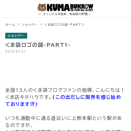
Skip
to
content
ホーム
ショッパー
くま袋ロゴの謎-PART1-
ショッパー
くま袋ロゴの謎-PART1-
2015.07.21
全国13人のくま袋ブログファンの皆様、こんにちは！
くま店キタハラです。
(この出だしに限界を感じ始め
ております汗)
いつも通勤中に通る道沿いに上熊本駅という駅があ
るのですが、