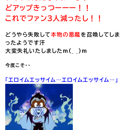
どアップきっつーーー！！
これでファン3人減ったし！！
どうやら失敗して
本物の悪魔
を召喚してしま
ったようです汗
大変失礼いたしましたm(_ _)m
今度こそ・・
「エロイムエッサイム…エロイムエッサイム…」