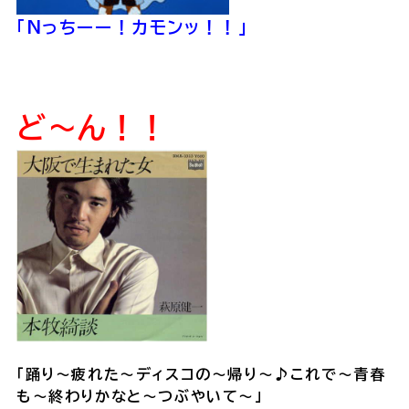
「Nっちーー！カモンッ！！」
ど〜ん！！
「踊り〜疲れた〜ディスコの〜帰り〜♪これで〜青春
も〜終わりかなと〜つぶやいて〜」