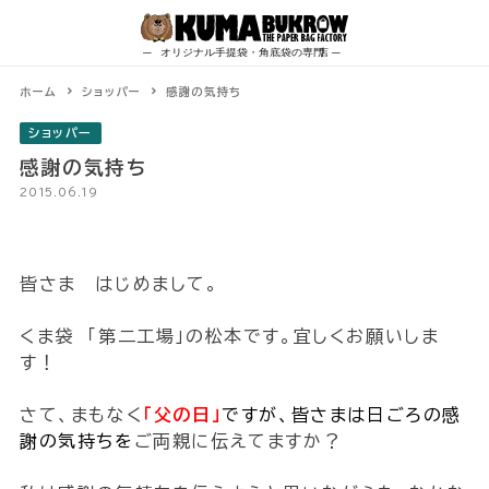
Skip
to
content
ホーム
ショッパー
感謝の気持ち
ショッパー
感謝の気持ち
2015.06.19
皆さま はじめまして。
くま袋 「第二工場」の松本です。宜しくお願いしま
す！
さて、まもなく
「父の日」
ですが、皆さまは日ごろの感
謝の気持ちを
ご両親に伝えてますか？