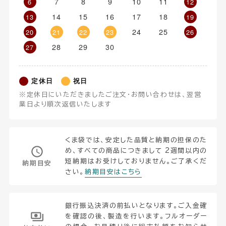
7
8
9
10
11
6
12
14
15
16
17
18
13
19
24
25
20
21
22
23
26
28
29
30
27
定休日
祝日
※定休日にいただきましたご注文・お問い合わせは、翌営
業日より順次返信いたします
くま袋では、安定した品質と納期の担保のた
め、すべての商品につきまして 2週間以内の
短納期はお受けしておりません。ご了承くだ
納期目安
さい。
納期目安はこちら
銀行振込決済の前払いとなります。ご入金確
を確認の後、製造を行います。フルオーダー