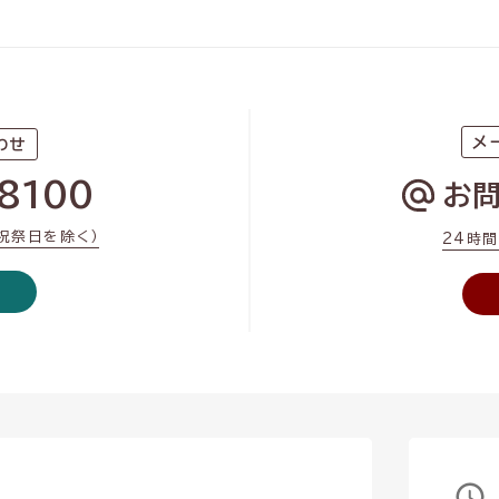
メ
わせ
8100
お
・祝祭日を除く）
24時