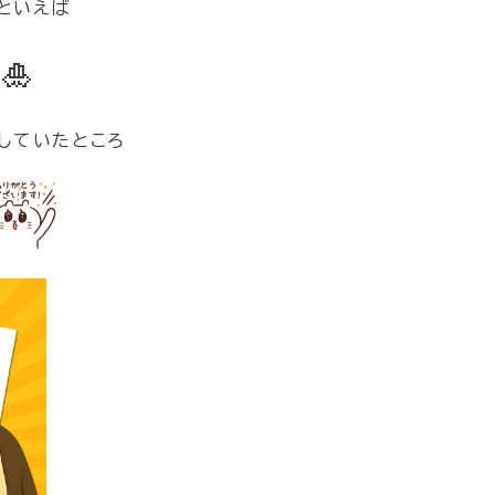
といえば
🎍
していたところ