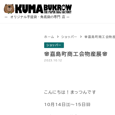
Skip
to
content
ホーム
ショッパー
🌸嘉島町商工会物産
ショッパー
🌸嘉島町商工会物産展🌸
2023.10.12
こんにちは！まっつんです
10月14日㈯～15日㈰