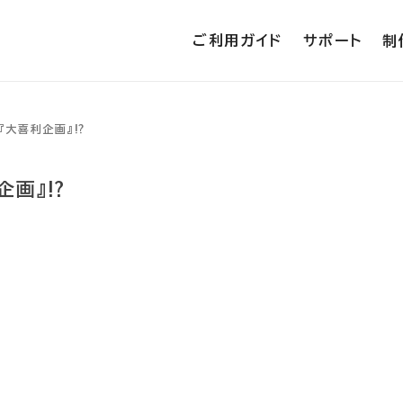
ご利用ガイド
サポート
制
4『大喜利企画』⁉
企画』⁉