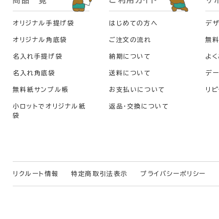
商品一覧
ご利用ガイド
サ
オリジナル手提げ袋
はじめての方へ
デザ
オリジナル角底袋
ご注文の流れ
無
名入れ手提げ袋
納期について
よく
名入れ角底袋
送料について
デー
無料紙サンプル帳
お支払いについて
リピ
小ロットでオリジナル紙
返品・交換について
袋
リクルート情報
特定商取引法表示
プライバシーポリシー