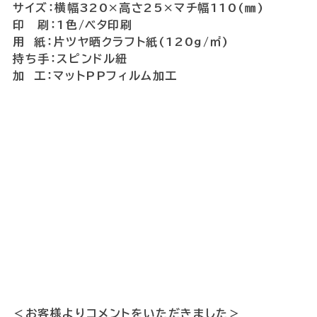
サイズ：横幅320×高さ25×マチ幅110(㎜)
印 刷：1色/ベタ印刷
用 紙：片ツヤ晒クラフト紙(120g/㎡)
持ち手：スピンドル紐
加 工：マットPPフィルム加工
＜お客様よりコメントをいただきました＞