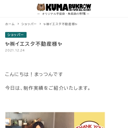
Skip
to
content
ホーム
ショッパー
✨㈱イエスタ不動産様✨
ショッパー
✨㈱イエスタ不動産様✨
2021.12.24
こんにちは！まっつんです
今日は、制作実績をご紹介いたします。