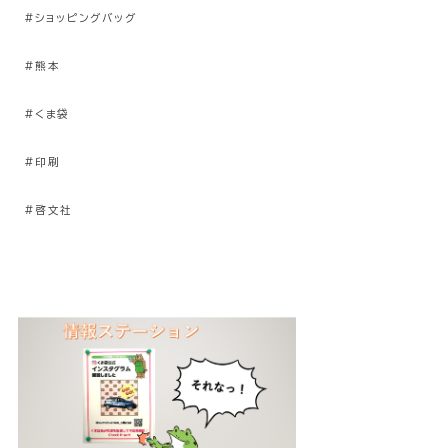
#ショッピングバッグ
#熊本
#くま袋
#印刷
#啓文社