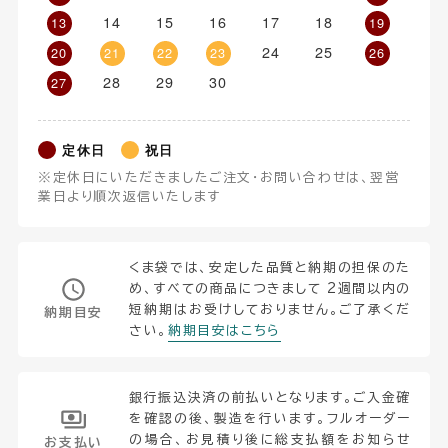
14
15
16
17
18
13
19
24
25
20
21
22
23
26
28
29
30
27
定休日
祝日
※定休日にいただきましたご注文・お問い合わせは、翌営
業日より順次返信いたします
くま袋では、安定した品質と納期の担保のた
め、すべての商品につきまして 2週間以内の
短納期はお受けしておりません。ご了承くだ
納期目安
さい。
納期目安はこちら
銀行振込決済の前払いとなります。ご入金確
を確認の後、製造を行います。フルオーダー
の場合、お見積り後に総支払額をお知らせ
お支払い