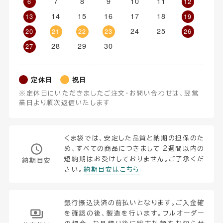
7
8
9
10
11
6
12
14
15
16
17
18
13
19
24
25
20
21
22
23
26
28
29
30
27
定休日
祝日
※定休日にいただきましたご注文・お問い合わせは、翌営
業日より順次返信いたします
くま袋では、安定した品質と納期の担保のた
め、すべての商品につきまして 2週間以内の
短納期はお受けしておりません。ご了承くだ
納期目安
さい。
納期目安はこちら
銀行振込決済の前払いとなります。ご入金確
を確認の後、製造を行います。フルオーダー