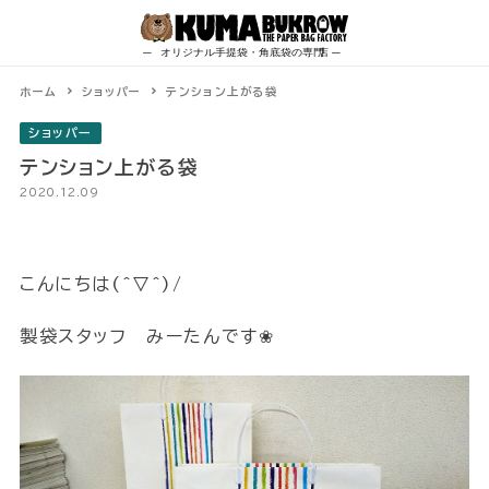
Skip
to
content
ホーム
ショッパー
テンション上がる袋
ショッパー
テンション上がる袋
2020.12.09
こんにちは(^▽^)/
製袋スタッフ みーたんです❀