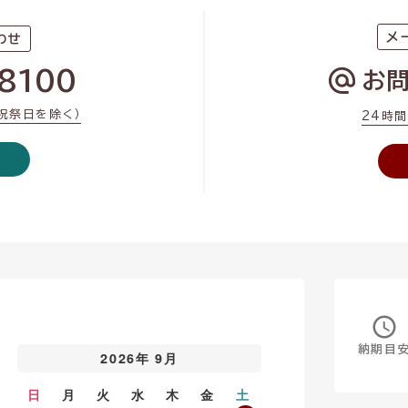
メ
わせ
8100
お
・祝祭日を除く）
24時
納期目
2026年 9月
日
月
火
水
木
金
土