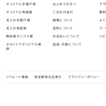
オリジナル手提げ袋
はじめての方へ
デザ
オリジナル角底袋
ご注文の流れ
無
名入れ手提げ袋
納期について
よく
名入れ角底袋
送料について
デー
無料紙サンプル帳
お支払いについて
リピ
小ロットでオリジナル紙
返品・交換について
袋
リクルート情報
特定商取引法表示
プライバシーポリシー