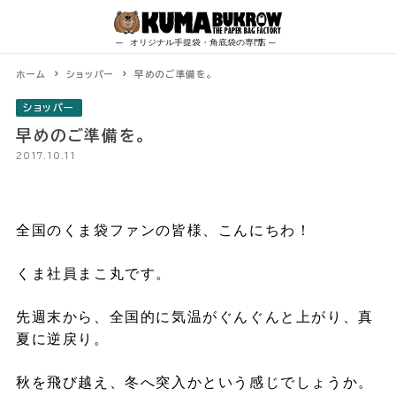
Skip
to
content
ホーム
ショッパー
早めのご準備を。
ショッパー
早めのご準備を。
2017.10.11
全国のくま袋ファンの皆様、こんにちわ！
くま社員まこ丸です。
先週末から、全国的に気温がぐんぐんと上がり、真
夏に逆戻り。
秋を飛び越え、冬へ突入かという感じでしょうか。