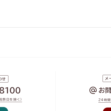
メ
わせ
8100
お
・祝祭日を除く）
24時