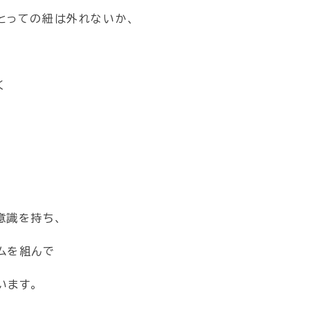
とっての紐は外れないか、
く
意識を持ち、
ムを組んで
います。