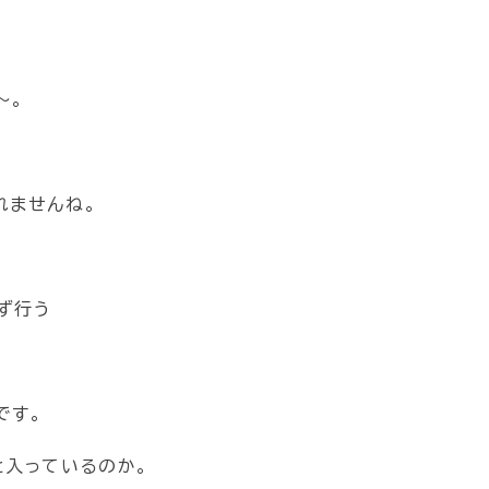
～。
れませんね。
ず行う
です。
と入っているのか。