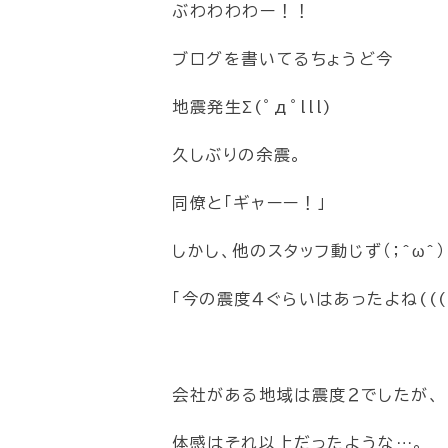
ぶわわわわー！！
ブログを書いてるちょうど今
地震発生Σ(ﾟдﾟlll)
久しぶりの余震。
同僚と「ギャーー！」
しかし、他のスタッフ動じず（；^ω^）
「今の震度４ぐらいはあったよね((((；
会社がある地域は震度２でしたが、
体感はそれ以上だったような…。