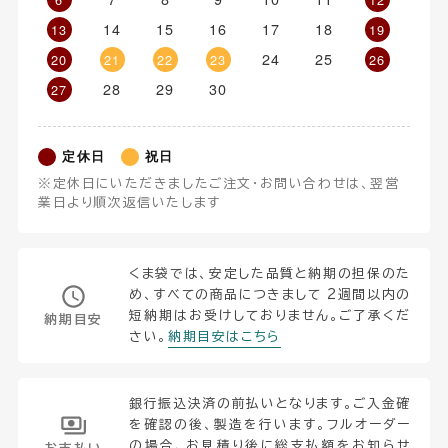
14
15
16
17
18
13
19
24
25
20
21
22
23
26
28
29
30
27
定休日
祝日
※定休日にいただきましたご注文・お問い合わせは、翌営
業日より順次返信いたします
くま袋では、安定した品質と納期の担保のた
め、すべての商品につきまして 2週間以内の
短納期はお受けしておりません。ご了承くだ
納期目安
さい。
納期目安はこちら
銀行振込決済の前払いとなります。ご入金確
を確認の後、製造を行います。フルオーダー
の場合、お見積り後に総支払額をお知らせ