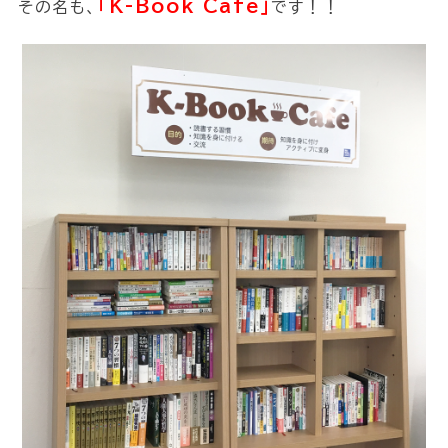
｢K-Book Cafe｣
その名も、
です！！