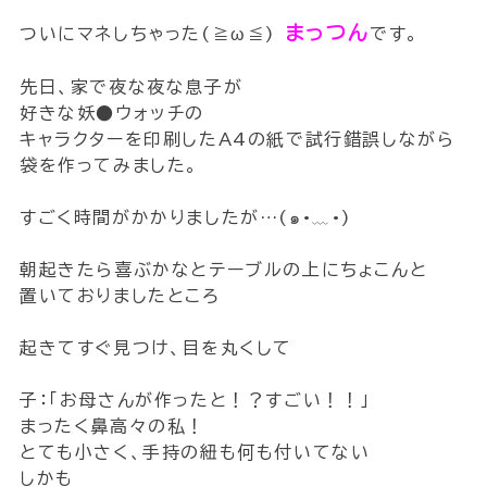
まっつん
ついにマネしちゃった(≧ω≦)
です。
先日、家で夜な夜な息子が
好きな妖●ウォッチの
キャラクターを印刷したA4の紙で試行錯誤しながら
袋を作ってみました。
すごく時間がかかりましたが…(๑•﹏•)
朝起きたら喜ぶかなとテーブルの上にちょこんと
置いておりましたところ
起きてすぐ見つけ、目を丸くして
子：「お母さんが作ったと！？すごい！！」
まったく鼻高々の私！
とても小さく、手持の紐も何も付いてない
しかも