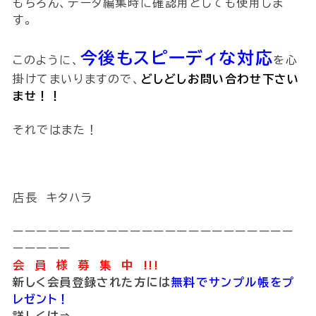
もちろん、データ編集時に確認用としても使用しま
す。
今後もスピーディな対応
このように、
を心
掛けてまいりますので、
どしどしお問い合わせ下さい
ませ！！
それではまた！
店長 キタハラ
ーーーーーーーーーーーーーーーーーーーーーーーー
ーーーーー
会 員 様 募 集 中 !!!
新しく会員登録された方には
無料でサンプル帳をプ
レゼント！
詳しくは⇒