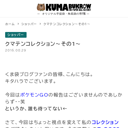
Skip
to
content
ホーム
ショッパー
クマテンコレクション〜その1〜
ショッパー
クマテンコレクション〜その1〜
2016.08.29
くま袋ブログファンの皆様、こんにちは。
キタハラでございます。
今回は
ポケモンGO
の報告はございませんのであしか
らず・・笑
というか、誰も待ってない←
さて、今回はちょっと視点を変えて私の
コレクション