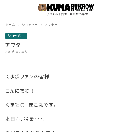
Skip
to
content
ホーム
ショッパー
アフター
ショッパー
アフター
2016.07.06
くま袋ファンの皆様
こんにちわ！
くま社員 まこ丸です。
本日も、猛暑・・・。