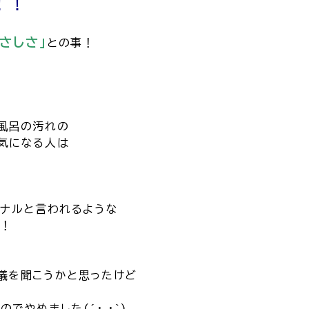
！！
さしさ」
との事！
風呂の汚れの
気になる人は
ョナルと言われるような
！
儀を聞こうかと思ったけど
でやめました(´･_･`)