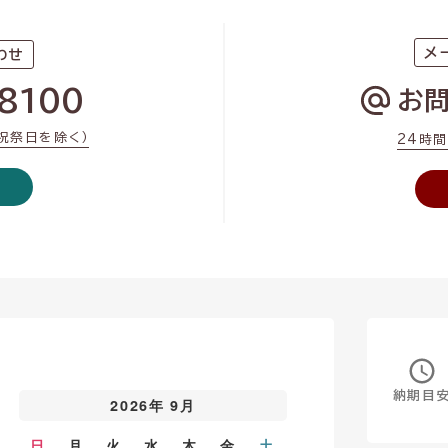
メ
わせ
8100
お
・祝祭日を除く）
24時
納期目
2026年 9月
日
月
火
水
木
金
土