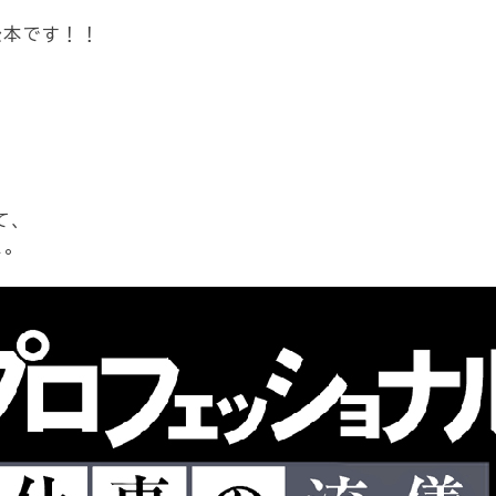
松本です！！
～
て、
。